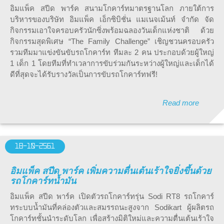
อิมแพ็ค สปีด พาร์ค สนามโกคาร์ทมาตรฐานโลก ภายใต้การ
บริหารของบริษัท อิมแพ็ค เอ็กซิบิชั่น แมเนจเม้นท์ จำกัด จัด
กิจกรรมเอาใจครอบครัวนักซิ่งพร้อมฉลองวันเด็กแห่งชาติ ด้วย
กิจกรรมสุดพิเศษ “The Family Challenge” เชิญชวนครอบครัว
รวมทีมมาแข่งขันขับรถโกคาร์ท ทีมละ 2 คน ประกอบด้วยผู้ใหญ่
1 เด็ก 1 โดยทีมที่ทำเวลาการขับร่วมกันระหว่างผู้ใหญ่และเด็กได้
ดีที่สุดจะได้รับรางวัลเป็นการขับรถโกคาร์ทฟรี!
Read more
18-10-2561
อิมแพ็ค สปีด พาร์ค เพิ่มความตื่นเต้นเร้าใจยิ่งขึ้นด้วย
รถโกคาร์ทน้ำมัน
อิมแพ็ค สปีด พาร์ค เปิดตัวรถโกคาร์ทรุ่น Sodi RT8 รถโกคาร์
ทระบบน้ำมันที่คล่องตัวและสมรรถนะสูงจาก Sodikart ผู้ผลิตรถ
โกคาร์ทชั้นนำระดับโลก เพื่อสร้างมิติใหม่และความตื่นเต้นเร้าใจ