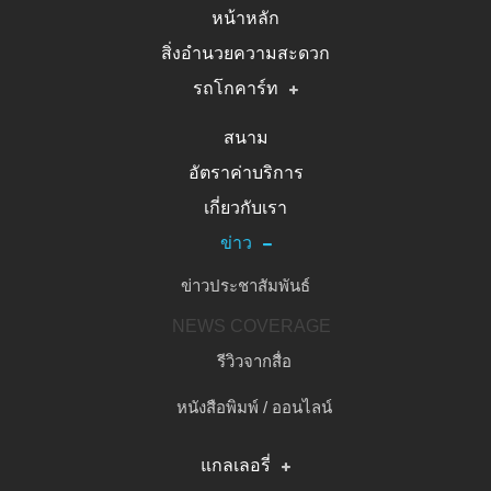
หน้าหลัก
สิ่งอำนวยความสะดวก
รถโกคาร์ท
รถโกคาร์ทระบบไฟฟ้า
สนาม
อัตราค่าบริการ
รถโกคาร์ทระบบน้ำมัน
เกี่ยวกับเรา
รถโกคาร์ท 2 ที่นั่ง
ข่าว
ข่าวประชาสัมพันธ์
NEWS COVERAGE
รีวิวจากสื่อ
หนังสือพิมพ์ / ออนไลน์
แกลเลอรี่