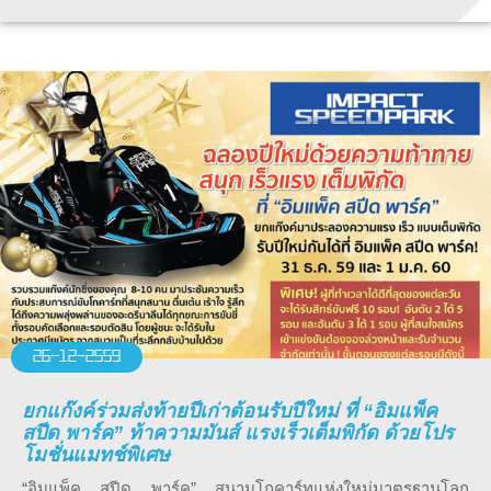
26-12-2559
ยกแก๊งค์ร่วมส่งท้ายปีเก่าต้อนรับปีใหม่ ที่ “อิมแพ็ค
สปีด พาร์ค” ท้าความมันส์ แรงเร็วเต็มพิกัด ด้วยโปร
โมชั่นแมทช์พิเศษ
“อิมแพ็ค สปีด พาร์ค” สนามโกคาร์ทแห่งใหม่มาตรฐานโลก