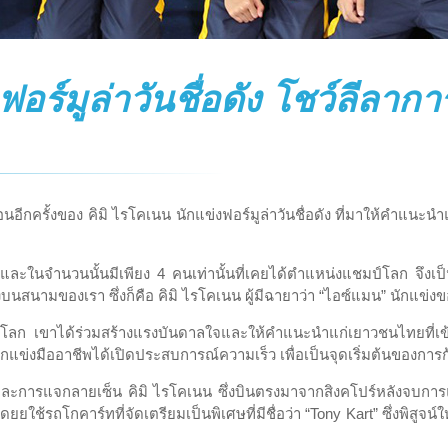
งฟอร์มูล่าวันชื่อดัง โชว์ลีล
ือนอีกครั้งของ คิมิ ไรโคเนน นักแข่งฟอร์มูล่าวันชื่อดัง ที่มาให้คำแนะนำแก
ละในจำนวนนั้นมีเพียง 4 คนเท่านั้นที่เคยได้ตำแหน่งแชมป์โลก จึงเป็นเรื่
นสนามของเรา ซึ่งก็คือ คิมิ ไรโคเนน ผู้มีฉายาว่า “ไอซ์แมน” นักแข่งของ
โลก เขาได้ร่วมสร้างแรงบันดาลใจและให้คำแนะนำแก่เยาวชนไทยที่เข้าร่
แข่งมืออาชีพได้เปิดประสบการณ์ความเร็ว เพื่อเป็นจุดเริ่มต้นของการก
 และการแจกลายเซ็น คิมิ ไรโคเนน ซึ่งบินตรงมาจากสิงคโปร์หลังจบการแ
ช้รถโกคาร์ทที่จัดเตรียมเป็นพิเศษที่มีชื่อว่า “Tony Kart” ซึ่งพิสู